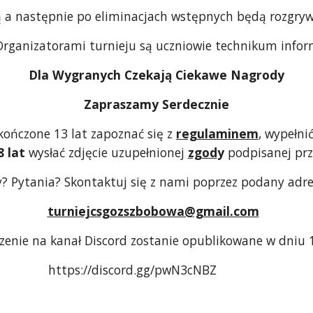
 a następnie po eliminacjach wstępnych będą rozgrywa
Organizatorami turnieju są uczniowie technikum infor
Dla Wygranych Czekają Ciekawe Nagrody
Zapraszamy Serdecznie
kończone 13 lat zapoznać się z 
regulaminem
, wypełnić
8 lat 
wysłać zdjęcie uzupełnionej 
zgod
y
 podpisanej prz
? Pytania? Skontaktuj się z nami poprzez podany adres
turniejcsgozszbobowa@gmail.com
  Zaproszenie na kanał Discord zostanie opublikowane w dniu 
https://discord.gg/pwN3cNBZ              